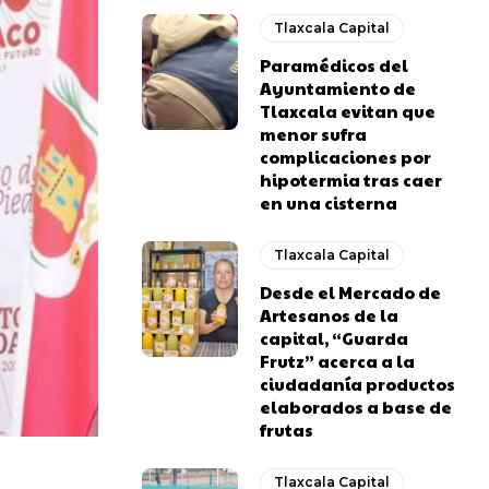
Tlaxcala Capital
Paramédicos del
Ayuntamiento de
Tlaxcala evitan que
menor sufra
complicaciones por
hipotermia tras caer
en una cisterna
Tlaxcala Capital
Desde el Mercado de
Artesanos de la
capital, “Guarda
Frutz” acerca a la
ciudadanía productos
elaborados a base de
frutas
Tlaxcala Capital