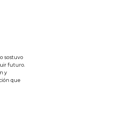
no sostuvo
ir futuro.
n y
ación que