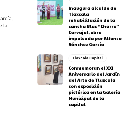
Inaugura alcalde de
Tlaxcala
arcía,
rehabilitación de la
cancha Blas “Charro”
e la
Carvajal, obra
impulsada por Alfonso
Sánchez García
Tlaxcala Capital
Conmemoran el XXI
Aniversario del Jardín
del Arte de Tlaxcala
con exposición
pictórica en la Galería
Municipal de la
capital