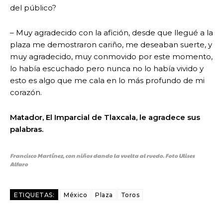
del público?
– Muy agradecido con la afición, desde que llegué a la
plaza me demostraron cariño, me deseaban suerte, y
muy agradecido, muy conmovido por este momento,
lo había escuchado pero nunca no lo había vivido y
esto es algo que me cala en lo más profundo de mi
corazón.
Matador, El Imparcial de Tlaxcala, le agradece sus
palabras.
Francisco Martínez, con niños dando la vuelta al ruedo. Foto Ulises
Alfaro
ETIQUETAS:
México
Plaza
Toros