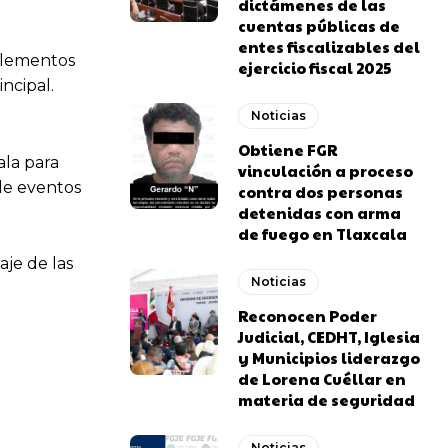
dictámenes de las
cuentas públicas de
entes fiscalizables del
 elementos
ejercicio fiscal 2025
ncipal.
Noticias
Obtiene FGR
ala para
vinculación a proceso
 de eventos
contra dos personas
detenidas con arma
de fuego en Tlaxcala
aje de las
Noticias
Reconocen Poder
Judicial, CEDHT, Iglesia
y Municipios liderazgo
de Lorena Cuéllar en
materia de seguridad
Noticias