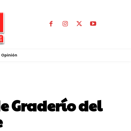
Opinión
e Graderío del
e