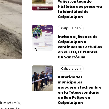
Yáñez, un legado
histórico que preserva
la identidad de
Calpulalpan
Calpulalpan
Invitan a jóvenes de
Calpulalpan a
continuar sus estudios
en el CECyTE Plantel
04 Sanctórum
Calpulalpan
Autoridades
municipales
inauguran techumbre
en la Telesecundaria
de San Felipe en
Calpulalpan
ciudadanía,