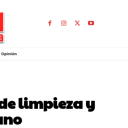
Opinión
de limpieza y
ano