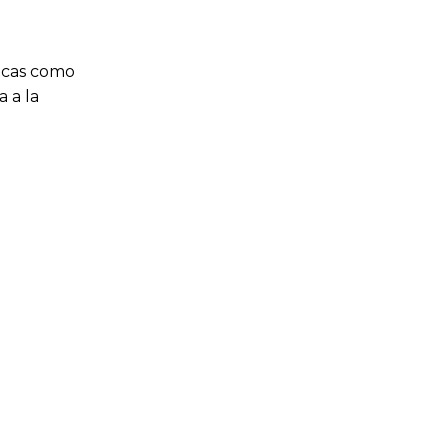
gicas como
a a la