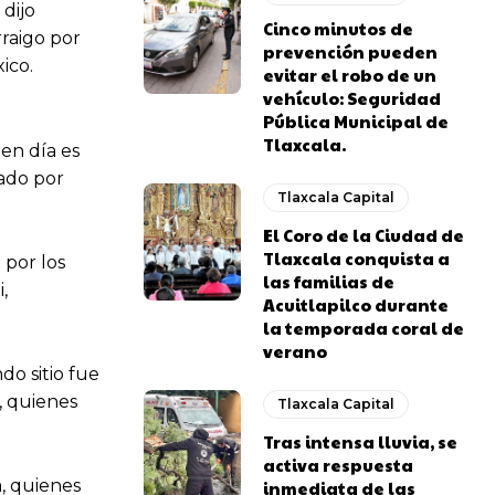
 dijo
Cinco minutos de
rraigo por
prevención pueden
ico.
evitar el robo de un
vehículo: Seguridad
Pública Municipal de
Tlaxcala.
en día es
zado por
Tlaxcala Capital
El Coro de la Ciudad de
Tlaxcala conquista a
 por los
las familias de
,
Acuitlapilco durante
la temporada coral de
verano
do sitio fue
, quienes
Tlaxcala Capital
Tras intensa lluvia, se
activa respuesta
a, quienes
inmediata de las