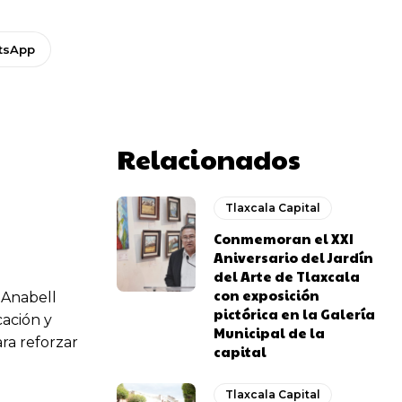
tsApp
Relacionados
Tlaxcala Capital
Conmemoran el XXI
Aniversario del Jardín
del Arte de Tlaxcala
con exposición
 Anabell
pictórica en la Galería
cación y
Municipal de la
ara reforzar
capital
Tlaxcala Capital