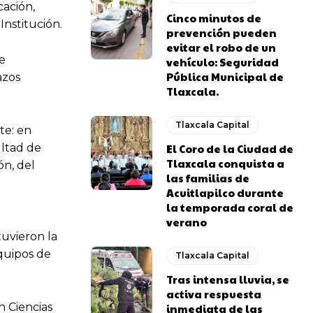
cación,
Cinco minutos de
Institución.
prevención pueden
evitar el robo de un
se
vehículo: Seguridad
Pública Municipal de
azos
Tlaxcala.
Tlaxcala Capital
te: en
ultad de
El Coro de la Ciudad de
Tlaxcala conquista a
ón, del
las familias de
Acuitlapilco durante
la temporada coral de
verano
tuvieron la
equipos de
Tlaxcala Capital
Tras intensa lluvia, se
activa respuesta
n Ciencias
inmediata de las