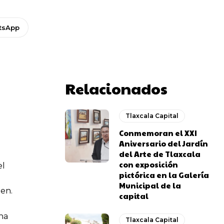
tsApp
Relacionados
Tlaxcala Capital
Conmemoran el XXI
Aniversario del Jardín
del Arte de Tlaxcala
con exposición
el
pictórica en la Galería
Municipal de la
gen.
capital
 ha
Tlaxcala Capital