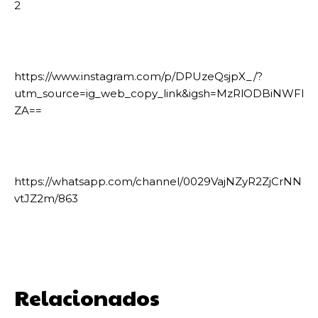
2
https://www.instagram.com/p/DPUzeQsjpX_/?
utm_source=ig_web_copy_link&igsh=MzRlODBiNWFl
ZA==
https://whatsapp.com/channel/0029VajNZyR2ZjCrNN
vtJZ2m/863
Relacionados