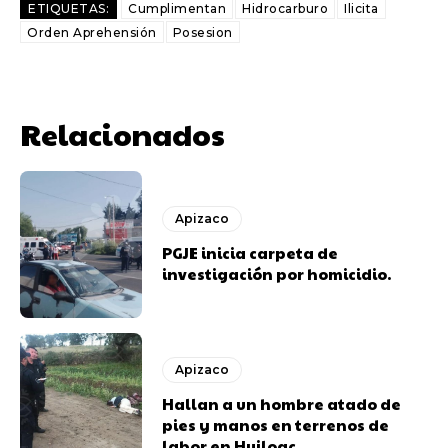
ETIQUETAS:
Cumplimentan
Hidrocarburo
Ilicita
Orden Aprehensión
Posesion
Relacionados
Apizaco
PGJE inicia carpeta de
investigación por homicidio.
Apizaco
Hallan a un hombre atado de
pies y manos en terrenos de
labor en Huiloac