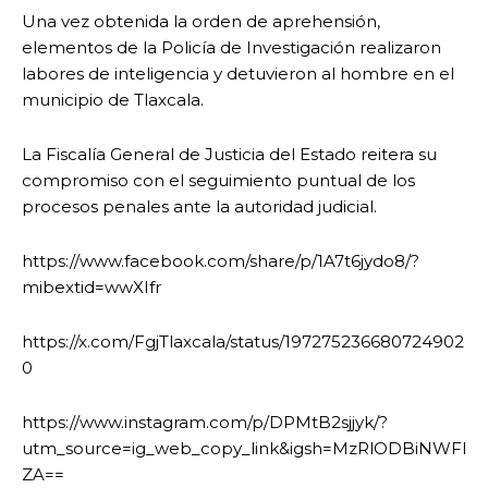
Una vez obtenida la orden de aprehensión,
elementos de la Policía de Investigación realizaron
labores de inteligencia y detuvieron al hombre en el
municipio de Tlaxcala.
La Fiscalía General de Justicia del Estado reitera su
compromiso con el seguimiento puntual de los
procesos penales ante la autoridad judicial.
https://www.facebook.com/share/p/1A7t6jydo8/?
mibextid=wwXIfr
https://x.com/FgjTlaxcala/status/197275236680724902
0
https://www.instagram.com/p/DPMtB2sjjyk/?
utm_source=ig_web_copy_link&igsh=MzRlODBiNWFl
ZA==