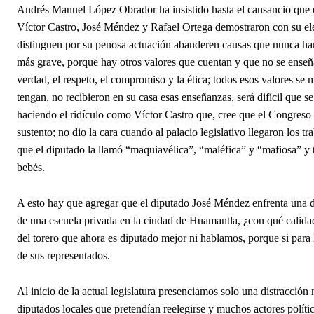
Andrés Manuel López Obrador ha insistido hasta el cansancio que el
Víctor Castro, José Méndez y Rafael Ortega demostraron con su ele
distinguen por su penosa actuación abanderen causas que nunca han
más grave, porque hay otros valores que cuentan y que no se enseñan 
verdad, el respeto, el compromiso y la ética; todos esos valores se 
tengan, no recibieron en su casa esas enseñanzas, será difícil que s
haciendo el ridículo como Víctor Castro que, cree que el Congreso del
sustento; no dio la cara cuando al palacio legislativo llegaron los 
que el diputado la llamó “maquiavélica”, “maléfica” y “mafiosa” y t
bebés.
A esto hay que agregar que el diputado José Méndez enfrenta una 
de una escuela privada en la ciudad de Huamantla, ¿con qué calidad 
del torero que ahora es diputado mejor ni hablamos, porque si para 
de sus representados.
Al inicio de la actual legislatura presenciamos solo una distracción 
diputados locales que pretendían reelegirse y muchos actores políti