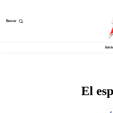
Buscar
Inici
El es