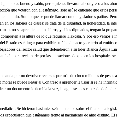
 pueblo es bueno y sabio, pero quienes llevaron al congreso a los aho
cción que votaron con el estómago, solo así se entiende que estos pers
 entendido. Son lo que se puede llamar como legisladores patitos. Pero
en los salones de clases; se trata de la dignidad, la honestidad, la inte
maman, no se aprenden en los libros, y si los diputados, tengan la prepa
e comporten a la altura de lo que requiere Tlaxcala. Y por eso vemos a i
 Estado es el lugar para exhibir su falta de tacto y criterio al emitir c
trabajadores del sector salud que defendieron a su líder Blanca Águila L
ambién para reclamarle por las acusaciones de que en los hospitales se 
demanda por no devolver recursos por más de cinco millones de pesos a
moral se puede llegar al Congreso a aprender legislar si se ha infringi
leer un documento le tiembla la voz, imagínese si es capaz de defender l
mediática. Se hicieron bastantes señalamientos sobre el final de la legisl
cos especularon que estábamos frente al nacimiento de algo distinto. El 