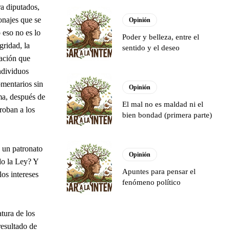
ra diputados,
onajes que se
Opinión
 eso no es lo
Poder y belleza, entre el
gridad, la
sentido y el deseo
ración que
ndividuos
omentarios sin
Opinión
ima, después de
El mal no es maldad ni el
roban a los
bien bondad (primera parte)
 un patronato
Opinión
do la Ley? Y
Apuntes para pensar el
os intereses
fenómeno político
atura de los
resultado de