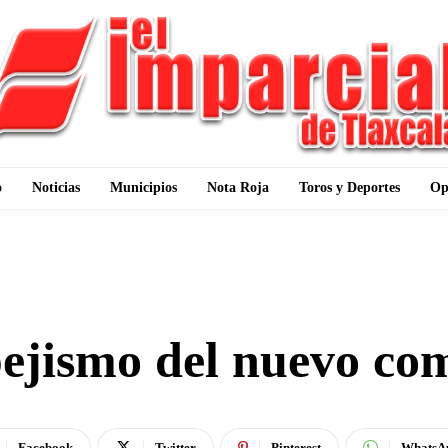
o
Noticias
Municipios
Nota Roja
Toros y Deportes
Op
OPINIÓN
pejismo del nuevo co
Facebook
Twitter
Pinterest
WhatsA