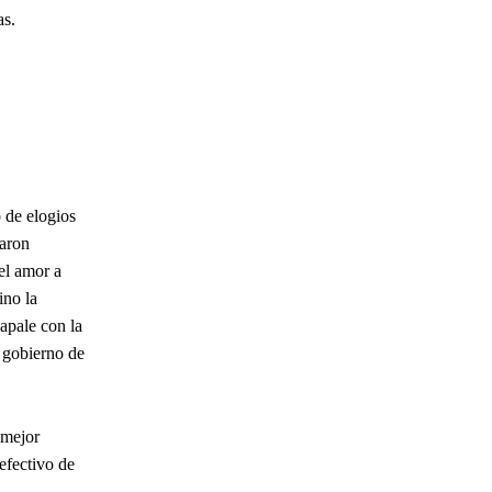
as.
 de elogios
earon
el amor a
ino la
apale con la
 gobierno de
 mejor
efectivo de