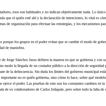
tadores, esos son habituales y no indican objetivamente nada. Lo único
más que el quién esté ahí y la declaración de intenciones, lo vital es có
mas de organización para efectuar las estrategias, y los mecanismos par
z porque los grupos en el poder evitan que se cambie el modo de gober
idad de maniobra.
te de Jorge Sánchez Jasso definen la manera en que se gobierna y con s
mo modo la llegada de un contador público a la dirección de seguridad 
te de la delincuencia. Sin duda los límites del gobierno municipal está
o importante no es quién gobierna, sino cómo lo hace, sobre qué modelo
se ejerce el poder. Las pruebas de esto son los constantes cambios en la 
gada de ex colaboradores de Carlos Ixtlapale, pero sobre todo la falta de