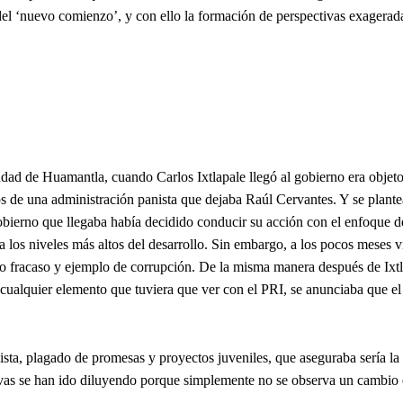
 del ‘nuevo comienzo’, y con ello la formación de perspectivas exagerad
udad de Huamantla, cuando Carlos Ixtlapale llegó al gobierno era objeto
os de una administración panista que dejaba Raúl Cervantes. Y se plant
obierno que llegaba había decidido conducir su acción con el enfoque d
a los niveles más altos del desarrollo. Sin embargo, a los pocos meses v
o fracaso y ejemplo de corrupción. De la misma manera después de Ixtl
ualquier elemento que tuviera que ver con el PRI, se anunciaba que el
ista, plagado de promesas y proyectos juveniles, que aseguraba sería la
ivas se han ido diluyendo porque simplemente no se observa un cambio 