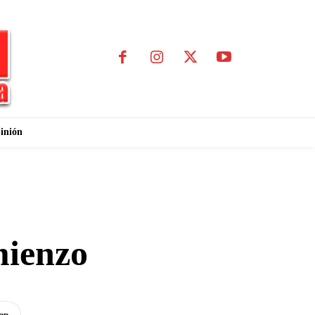
inión
mienzo
pp