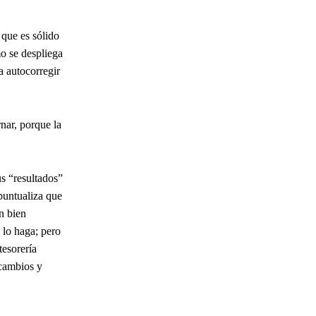
 que es sólido
mo se despliega
a autocorregir
nar, porque la
us “resultados”
puntualiza que
n bien
 lo haga; pero
tesorería
 cambios y