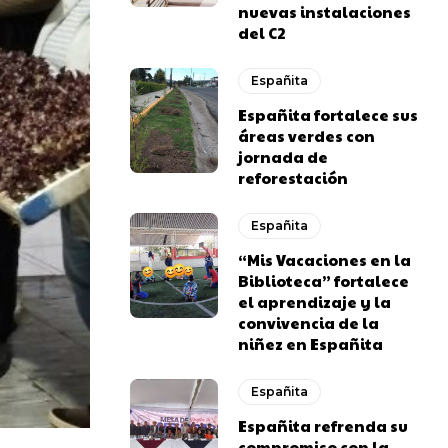
nuevas instalaciones
del C2
Españita
Españita fortalece sus
áreas verdes con
jornada de
reforestación
Españita
“Mis Vacaciones en la
Biblioteca” fortalece
el aprendizaje y la
convivencia de la
niñez en Españita
Españita
Españita refrenda su
compromiso con la