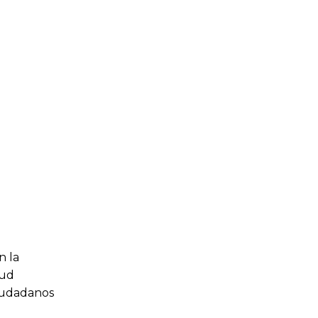
n la
tud
ciudadanos