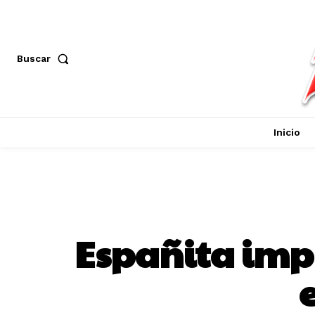
Buscar
Inicio
Españita impu