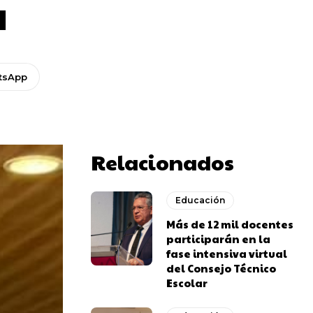
a
tsApp
Relacionados
Educación
Más de 12 mil docentes
participarán en la
fase intensiva virtual
del Consejo Técnico
Escolar