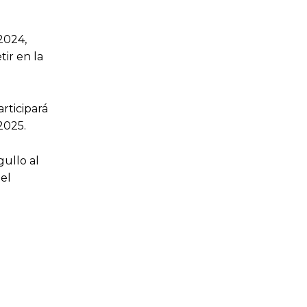
 2024,
ir en la
rticipará
2025.
gullo al
el