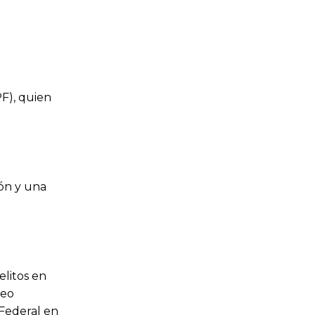
PF), quien
ión y una
elitos en
reo
 Federal en