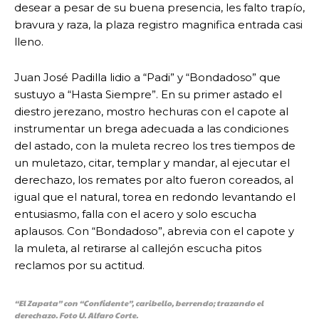
desear a pesar de su buena presencia, les falto trapío,
bravura y raza, la plaza registro magnifica entrada casi
lleno.
Juan José Padilla lidio a “Padi” y “Bondadoso” que
sustuyo a “Hasta Siempre”. En su primer astado el
diestro jerezano, mostro hechuras con el capote al
instrumentar un brega adecuada a las condiciones
del astado, con la muleta recreo los tres tiempos de
un muletazo, citar, templar y mandar, al ejecutar el
derechazo, los remates por alto fueron coreados, al
igual que el natural, torea en redondo levantando el
entusiasmo, falla con el acero y solo escucha
aplausos. Con “Bondadoso”, abrevia con el capote y
la muleta, al retirarse al callejón escucha pitos
reclamos por su actitud.
“El Zapata” con “Confidente”, caribello, berrendo; trazando el
derechazo. Foto U. Alfaro Corte.