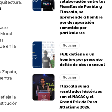
colaboración entre las
quitectura,
Fiscalías de Puebla y
d
Tlaxcala, se
aprehende a hombre
por desaparición
cometida por
acio
particulares
 Mural
es
Noticias
ue en la
FGJE detiene a un
hombre por presunto
delito de abuso sexual
s Zapata,
Noticias
cuentra
Tlaxcala suma
resultados históricos
con el NACAC y el
efleja la
Grand Prix de Para
stitución,
Atletismo 2026.