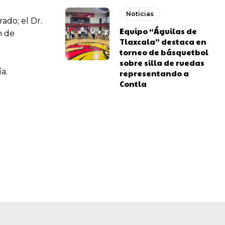
Noticias
ado; el Dr.
Equipo “Águilas de
n de
Tlaxcala” destaca en
torneo de básquetbol
sobre silla de ruedas
a.
representando a
Contla