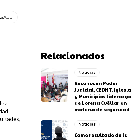
tsApp
Relacionados
Noticias
Reconocen Poder
Judicial, CEDHT, Iglesia
y Municipios liderazgo
de Lorena Cuéllar en
lez
materia de seguridad
idad
cultades,
Noticias
Como resultado de la