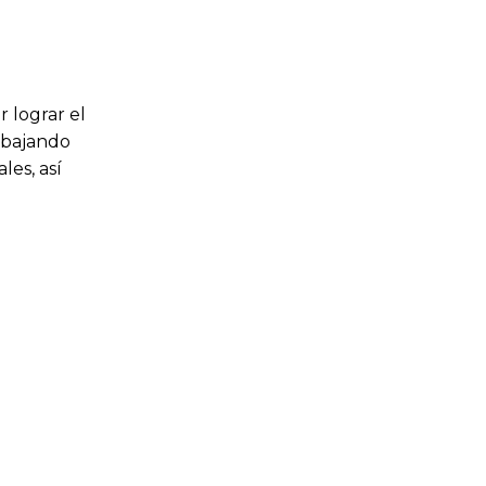
 lograr el
rabajando
les, así