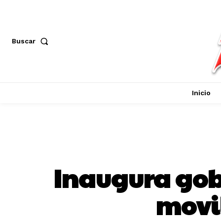
Buscar
Inicio
Inaugura gob
movi