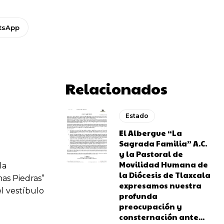
tsApp
Relacionados
Estado
El Albergue “La
Sagrada Familia” A.C.
y la Pastoral de
Movilidad Humana de
la
la Diócesis de Tlaxcala
nas Piedras”
expresamos nuestra
el vestíbulo
profunda
preocupación y
consternación ante...