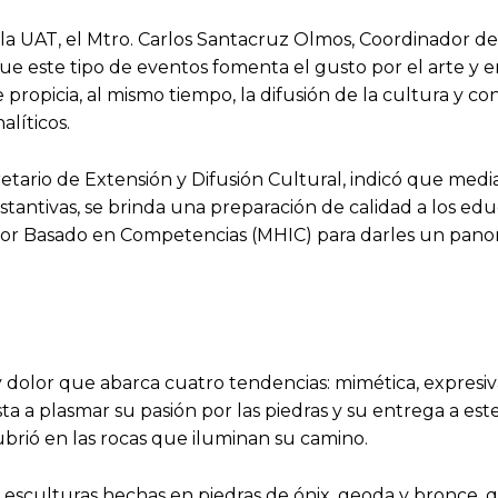
la UAT, el Mtro. Carlos Santacruz Olmos, Coordinador de 
 que este tipo de eventos fomenta el gusto por el arte y
propicia, al mismo tiempo, la difusión de la cultura y co
alíticos.
etario de Extensión y Difusión Cultural, indicó que medi
stantivas, se brinda una preparación de calidad a los ed
or Basado en Competencias (MHIC) para darles un pano
 y dolor que abarca cuatro tendencias: mimética, expresiv
ta a plasmar su pasión por las piedras y su entrega a este
ubrió en las rocas que iluminan su camino.
16 esculturas hechas en piedras de ónix, geoda y bronce,