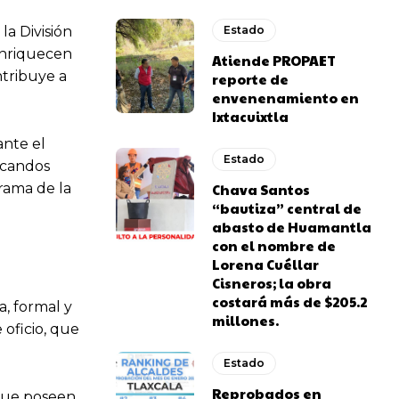
la División
Estado
 enriquecen
Atiende PROPAET
ntribuye a
reporte de
envenenamiento en
Ixtacuixtla
ante el
Estado
ucandos
rama de la
Chava Santos
“bautiza” central de
abasto de Huamantla
con el nombre de
Lorena Cuéllar
Cisneros; la obra
costará más de $205.2
a, formal y
millones.
 oficio, que
Estado
Reprobados en
 que poseen