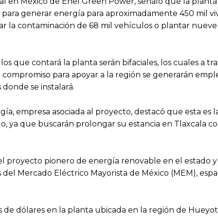
al en México de Enel Green Power, señaló que la planta
 para generar energía para aproximadamente 450 mil viv
nar la contaminación de 68 mil vehículos o plantar nueve
s que contará la planta serán bifaciales, los cuales a tr
 compromiso para apoyar a la región se generarán empl
 donde se instalará.
gía, empresa asociada al proyecto, destacó que esta es l
do, ya que buscarán prolongar su estancia en Tlaxcala co
el proyecto pionero de energía renovable en el estado y
es del Mercado Eléctrico Mayorista de México (MEM), esp
s de dólares en la planta ubicada en la región de Hueyot