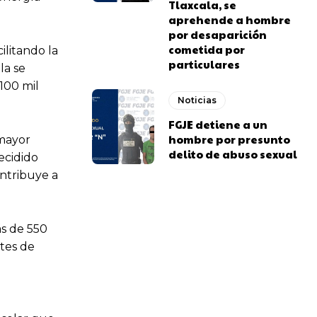
Tlaxcala, se
aprehende a hombre
por desaparición
cometida por
ilitando la
particulares
la se
100 mil
Noticias
FGJE detiene a un
hombre por presunto
mayor
delito de abuso sexual
ecidido
ontribuye a
s de 550
ntes de