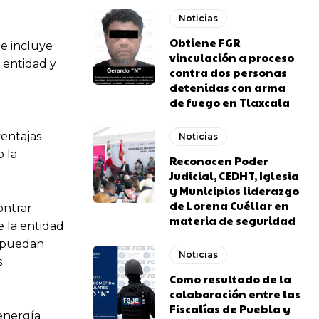
Noticias
Obtiene FGR
e incluye
vinculación a proceso
 entidad y
contra dos personas
detenidas con arma
de fuego en Tlaxcala
entajas
Noticias
 la
Reconocen Poder
Judicial, CEDHT, Iglesia
y Municipios liderazgo
de Lorena Cuéllar en
ontrar
materia de seguridad
e la entidad
e puedan
Noticias
s
Como resultado de la
colaboración entre las
Fiscalías de Puebla y
 energía