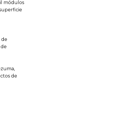
il módulos
superficie
 de
 de
tezuma,
ectos de