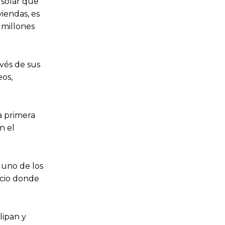
 solar que
iendas, es
 millones
avés de sus
eos,
a primera
n el
 uno de los
acio donde
lipan y