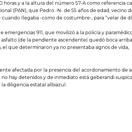
0 horas y a la altura del número 57-A como referencia cas
cional (PAN), que Pedro -N- de 55 años de edad, vecino d
 cuando llegaba -como de costumbre-, para “velar de dí
emergencias 911, que movilizó a la policía y paramédico
el asfalto (de la pendiente ascendente) quedó boca arrib
a, el que determinaron ya no presentaba signos de vida,
lmente afectada por la presencia del acordonamiento de 
 no hay detenidos y de inmediato está geberandi suspicac
 diligencia estatal albiazul.