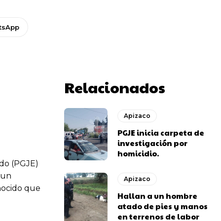
tsApp
Relacionados
Apizaco
PGJE inicia carpeta de
investigación por
homicidio.
ado (PGJE)
 un
Apizaco
nocido que
Hallan a un hombre
atado de pies y manos
en terrenos de labor