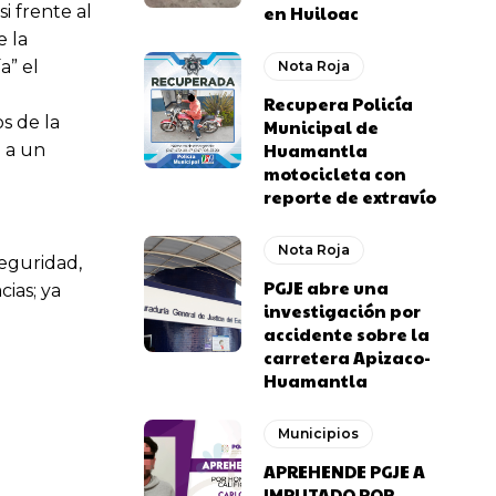
en Huiloac
i frente al
e la
a” el
Nota Roja
Recupera Policía
s de la
Municipal de
Huamantla
a a un
motocicleta con
reporte de extravío
Nota Roja
seguridad,
PGJE abre una
ias; ya
investigación por
accidente sobre la
carretera Apizaco-
Huamantla
Municipios
APREHENDE PGJE A
IMPUTADO POR