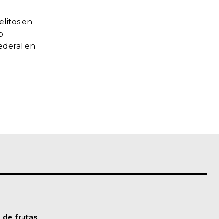
elitos en
o
Federal en
 de frutas