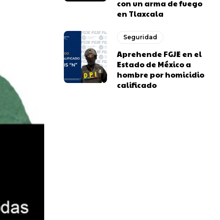
con un arma de fuego
en Tlaxcala
Seguridad
Aprehende FGJE en el
Estado de México a
hombre por homicidio
calificado