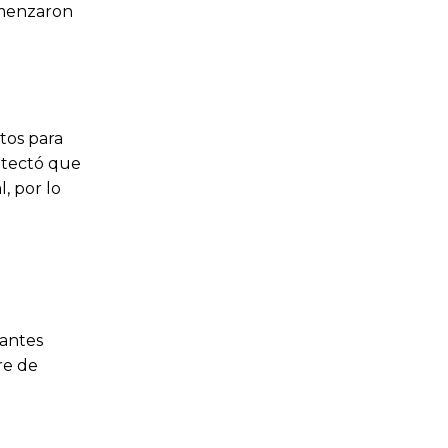
comenzaron
tos para
detectó que
, por lo
 antes
re de