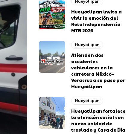
Hueyotlipan
Hueyotlipan invita a
vivir la emoción del
Reto Independencia
MTB 2026
Hueyotlipan
Atienden dos
accidentes
vehiculares en la
carretera México–
Veracruz a su paso por
Hueyotlipan
Hueyotlipan
Hueyotlipan fortalece
la atención social con
nueva unidad de
traslado y Casa de Día