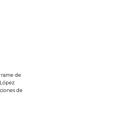
errame de
 López
aciones de