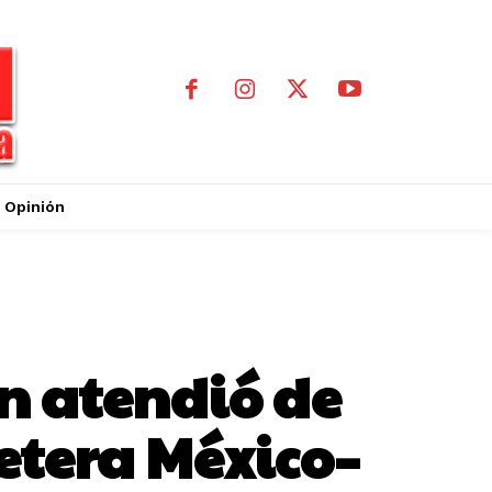
Opinión
an atendió de
etera México–