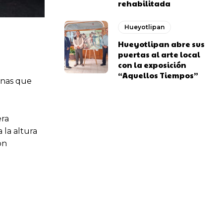
rehabilitada
Hueyotlipan
Hueyotlipan abre sus
puertas al arte local
con la exposición
“Aquellos Tiempos”
onas que
era
 la altura
on