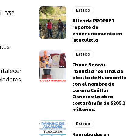
Estado
il 338
Atiende PROPAET
reporte de
envenenamiento en
Ixtacuixtla
tos.
Estado
Chava Santos
ortalecer
“bautiza” central de
abasto de Huamantla
ladores.
con el nombre de
Lorena Cuéllar
Cisneros; la obra
costará más de $205.2
millones.
Estado
Reprobados en