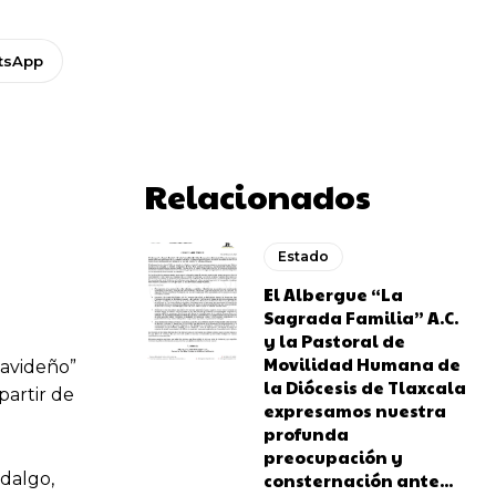
tsApp
Relacionados
Estado
El Albergue “La
Sagrada Familia” A.C.
y la Pastoral de
Movilidad Humana de
Navideño”
la Diócesis de Tlaxcala
partir de
expresamos nuestra
profunda
preocupación y
idalgo,
consternación ante...