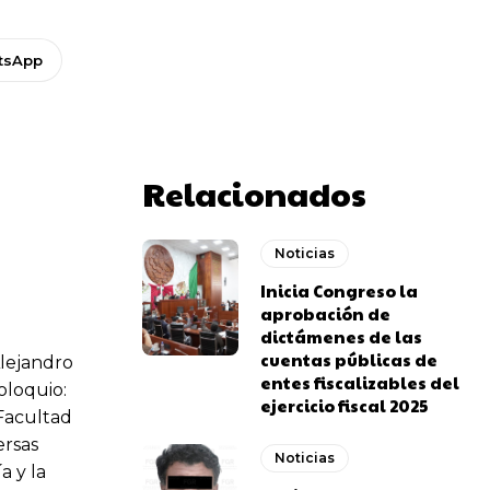
tsApp
Relacionados
Noticias
Inicia Congreso la
aprobación de
dictámenes de las
cuentas públicas de
Alejandro
entes fiscalizables del
oloquio:
ejercicio fiscal 2025
 Facultad
ersas
Noticias
a y la