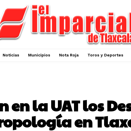
Noticias
Municipios
Nota Roja
Toros y Deportes
NOTICIAS
n en la UAT los Des
ropología en Tlax