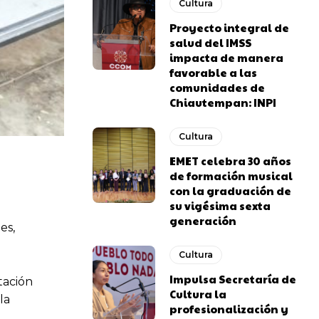
Cultura
Proyecto integral de
salud del IMSS
impacta de manera
favorable a las
comunidades de
Chiautempan: INPI
Cultura
EMET celebra 30 años
de formación musical
con la graduación de
su vigésima sexta
generación
es,
Cultura
Impulsa Secretaría de
tación
Cultura la
la
profesionalización y