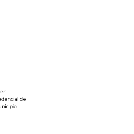
 en
redencial de
nicipio