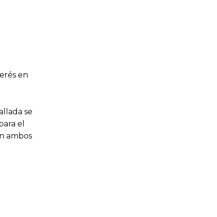
terés en
allada se
para el
 En ambos