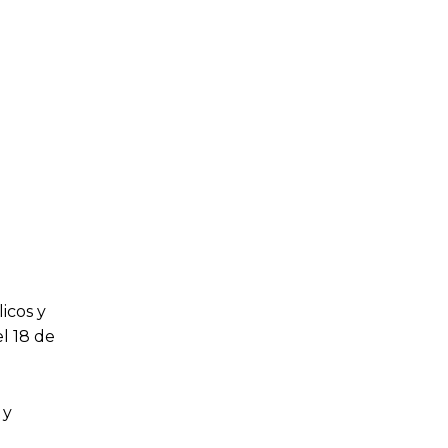
icos y
l 18 de
 y