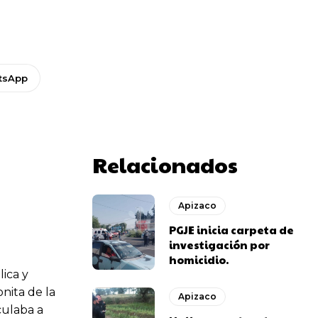
tsApp
Relacionados
Apizaco
PGJE inicia carpeta de
investigación por
homicidio.
ica y
nita de la
Apizaco
culaba a