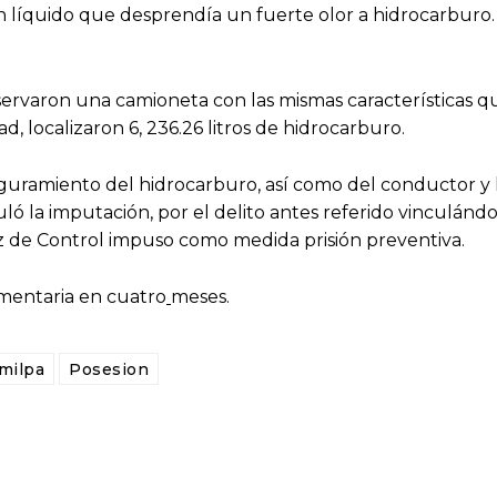
n líquido que desprendía un fuerte olor a hidrocarburo.
observaron una camioneta con las mismas características q
d, localizaron 6, 236.26 litros de hidrocarburo.
seguramiento del
hidrocarburo, así como del conductor y 
ló la imputación, por el delito antes referido vinculándo
uez de Control impuso como medida prisión preventiva
.
lementaria en cuatro
meses.
milpa
Posesion