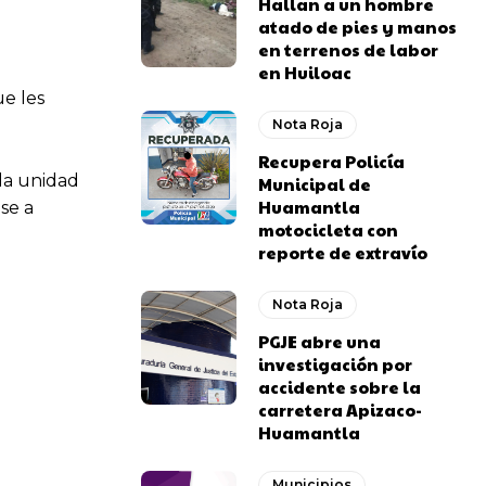
Hallan a un hombre
atado de pies y manos
en terrenos de labor
en Huiloac
ue les
Nota Roja
Recupera Policía
la unidad
Municipal de
Huamantla
se a
motocicleta con
reporte de extravío
Nota Roja
PGJE abre una
investigación por
accidente sobre la
carretera Apizaco-
Huamantla
Municipios