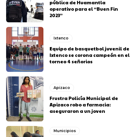
pública de Huamantla
operativo para el “Buen Fin
2023”
Ixtenco
Equipo de basquetbol juvenil de
Ixtenco se corona campeón en el
torneo 4 señorios
Apizaco
Frustra Policía Municipal de
Apizaco robo a farmacia:
aseguraron a un joven
Municipios