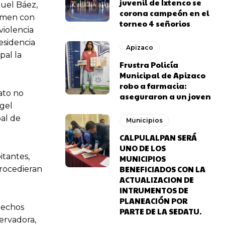
juvenil de Ixtenco se
nuel Báez,
corona campeón en el
tamen con
torneo 4 señorios
iolencia
esidencia
Apizaco
pal la
Frustra Policía
Municipal de Apizaco
robo a farmacia:
ato no
aseguraron a un joven
gel
al de
Municipios
CALPULALPAN SERÁ
UNO DE LOS
itantes,
MUNICIPIOS
BENEFICIADOS CON LA
procedieran
ACTUALIZACION DE
INTRUMENTOS DE
PLANEACIÓN POR
rechos
PARTE DE LA SEDATU.
ervadora,