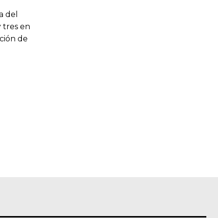
a del
 tres en
ición de