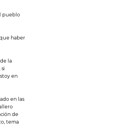
el pueblo
 que haber
de la
si
estoy en
ado en las
allero
ación de
co, tema