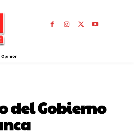
Opinión
o del Gobierno
anca