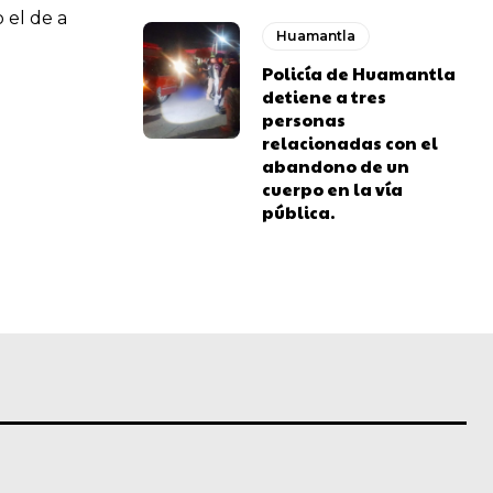
 el de a
Huamantla
Policía de Huamantla
detiene a tres
personas
relacionadas con el
abandono de un
cuerpo en la vía
pública.