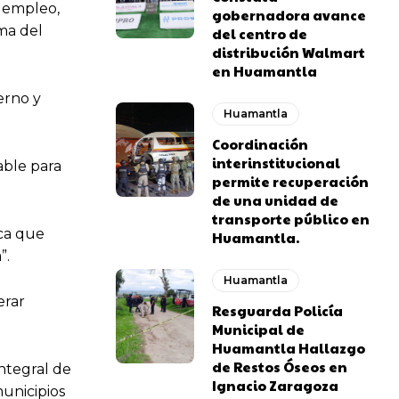
e empleo,
gobernadora avance
ma del
del centro de
distribución Walmart
en Huamantla
erno y
Huamantla
Coordinación
interinstitucional
able para
permite recuperación
de una unidad de
transporte público en
ca que
Huamantla.
”.
Huamantla
erar
Resguarda Policía
Municipal de
Huamantla Hallazgo
de Restos Óseos en
ntegral de
Ignacio Zaragoza
municipios