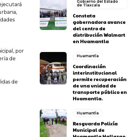
Gobierno del Estado
 ejecutará
de Tlaxcala
urbana,
Constata
idades
gobernadora avance
del centro de
distribución Walmart
en Huamantla
cipal, por
Huamantla
ería de
Coordinación
interinstitucional
permite recuperación
didas de
de una unidad de
transporte público en
Huamantla.
Huamantla
Resguarda Policía
Municipal de
Huamantla Hallazgo