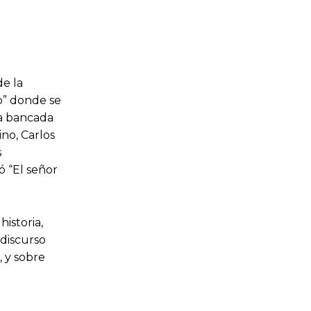
de la
ro” donde se
la bancada
no, Carlos
s
ó “El señor
istoria,
discurso
, y sobre