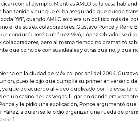
dican con el ejemplo. Mientras AMLO se la pasa habland
la han tenido y aunque él ha asegurado que puede transi
boda “fifi”, cuando AMLO solo era un político más de izq
como el de sus ex colaboradores: Gustavo Ponce y René B
 que conducía José Gutiérrez Vivó, López Obrador se dijo
x colaboradores, pero al mismo tiempo no dramatizó sobr
te que coincide con sus ideales y otras que no, y que no
ierno en la ciudad de México, por ahí del 2004, Gustav
nión, pues le dijo que cumplía su primer aniversario de
í, ya que de acuerdo al video publicado por Televisa (ah
en un casino de Las Vegas, lugar en donde era visitant
Ponce y le pidió una explicación, Ponce argumentó que 
sar Yáñez, a quien se le pidió organizar una rueda de pren
areció.