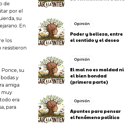
o de
tar por el
uierda, su
Opinión
ejarano. En
Poder y belleza, entre
el sentido y el deseo
e los
 resistieron
Opinión
El mal no es maldad ni
o Ponce, su
el bien bondad
 bodas y
(primera parte)
ora amiga
e muy
todo era
Opinión
sa, para
Apuntes para pensar
el fenómeno político