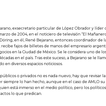
ano, exsecretario particular de López Obrador y líder 
e marzo de 2004, en el noticiero de televisión “El Mañane
 Döring, en él, René Bejarano, entonces coordinador de 
recibe fajos de billetes de manos del empresario argenti
gocios en la Ciudad de México. Se le considera uno de lo
cadas en el país. Tras este suceso, a Bejarano se le llam
do en diversos espacios noticiosos.
públicos o privados no es nada nuevo, hay que revisar la h
r siempre lo han hecho, aunque en el caso de AMLO su 
ien está inmerso en el medio político, pero los políticos
actos lo que predican.