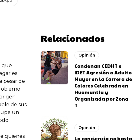
Relacionados
Opinión
o que
Condenan CEDHT e
IDET Agresión a Adulto
egar es
Mayor en la Carrera de
a pesar de
Colores Celebrada en
 gobierno
Huamantla y
 origen
Organizada por Zona
able de sus
T
ocupe un
odo.
Opinión
te quienes
La conciencia no basta