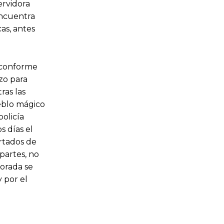
ervidora
encuentra
as, antes
o conforme
zo para
ras las
ueblo mágico
policía
s días el
rtados de
partes, no
porada se
 por el