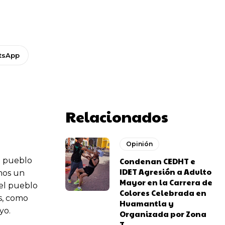
tsApp
Relacionados
Opinión
o pueblo
Condenan CEDHT e
IDET Agresión a Adulto
emos un
Mayor en la Carrera de
 el pueblo
Colores Celebrada en
s, como
Huamantla y
yo.
Organizada por Zona
T