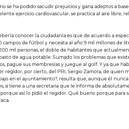
e no se ha podido sacudir prejuicios y gana adeptos a bas
ejercicio cardiovascular, se practica al aire libre, rela
bería conocer la ciudadanía es que de acuerdo a especi
campos de fútbol y necesita al año 9 mil millones de lit
200 mil personas, el doble de habitantes que actualmen
abasto de agua potable. Sumado los problemas que exist
ursos, pague sus membresías y juegue al golf. Y ya que h
r regidor, por cierto, del PRI, Sergio Zamora, de quien
ajo en el ayuntamiento?, resulta que, aunque él nunca 
les, si tiene a una secretaria que le informa de absolutam
s, porque así lo pidió el regidor. Qué bueno porque para s
sica.