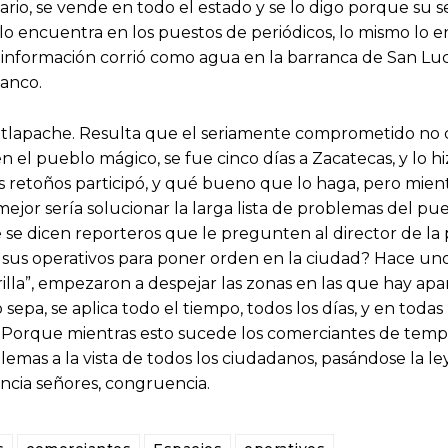
rio, se vende en todo el estado y se lo digo porque su s
 lo encuentra en los puestos de periódicos, lo mismo lo 
 información corrió como agua en la barranca de San Luc
anco.
 ixtlapache. Resulta que el seriamente comprometido n
el pueblo mágico, se fue cinco días a Zacatecas, y lo hi
s retoños participó, y qué bueno que lo haga, pero mient
mejor sería solucionar la larga lista de problemas del p
e se dicen reporteros que le pregunten al director de la 
 sus operativos para poner orden en la ciudad? Hace uno
lla”, empezaron a despejar las zonas en las que hay apa
pa, se aplica todo el tiempo, todos los días, y en todas 
es. Porque mientras esto sucede los comerciantes de tem
emas a la vista de todos los ciudadanos, pasándose la ley
encia señores, congruencia.