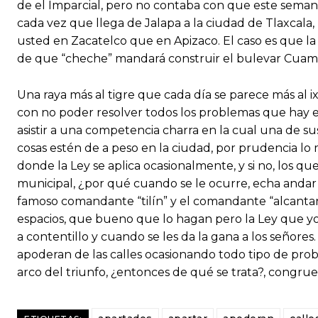
de el Imparcial, pero no contaba con que este semana
cada vez que llega de Jalapa a la ciudad de Tlaxcala,
usted en Zacatelco que en Apizaco. El caso es que la
de que “cheche” mandará construir el bulevar Cuam
Una raya más al tigre que cada día se parece más al
con no poder resolver todos los problemas que hay en 
asistir a una competencia charra en la cual una de su
cosas estén de a peso en la ciudad, por prudencia lo 
donde la Ley se aplica ocasionalmente, y si no, los qu
municipal, ¿por qué cuando se le ocurre, echa andar
famoso comandante “tilín” y el comandante “alcantari
espacios, que bueno que lo hagan pero la Ley que yo se
a contentillo y cuando se les da la gana a los señor
apoderan de las calles ocasionando todo tipo de probl
arco del triunfo, ¿entonces de qué se trata?, congru