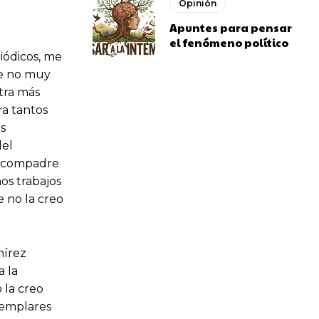
Opinión
Apuntes para pensar
el fenómeno político
iódicos, me
de no muy
tra más
ra tantos
s
del
mi compadre
os trabajos
e no la creo
mírez
a la
 la creo
jemplares