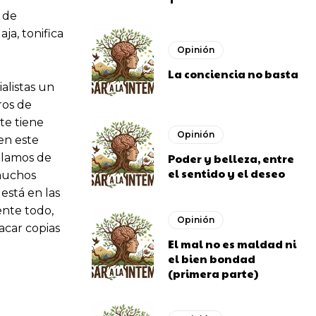
e de
ja, tonifica
Opinión
La conciencia no basta
alistas un
ros de
te tiene
Opinión
en este
ablamos de
Poder y belleza, entre
el sentido y el deseo
 muchos
está en las
ente todo,
Opinión
acar copias
El mal no es maldad ni
el bien bondad
(primera parte)